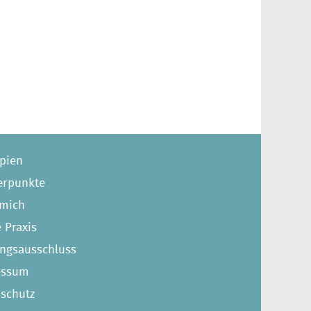
pien
erpunkte
 mich
 Praxis
ngsausschluss
essum
schutz