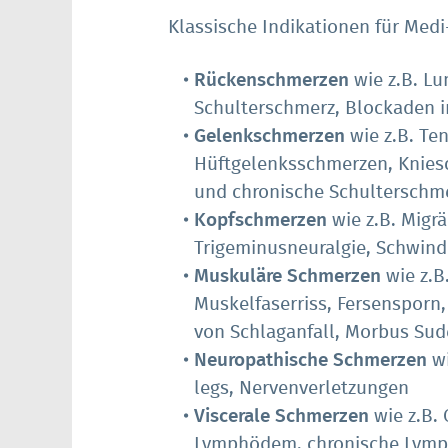
Klassische Indikationen für Medi
Rückenschmerzen
wie z.B. Lu
Schulterschmerz, Blockaden 
Gelenkschmerzen
wie z.B. Te
Hüftgelenksschmerzen, Knies
und chronische Schulterschm
Kopfschmerzen
wie z.B. Migr
Trigeminusneuralgie, Schwind
Muskuläre Schmerzen
wie z.
Muskelfaserriss, Fersensporn
von Schlaganfall, Morbus Sud
Neuropathische Schmerzen
wi
legs, Nervenverletzungen
Viscerale Schmerzen
wie z.B. 
Lymphödem, chronische Lym