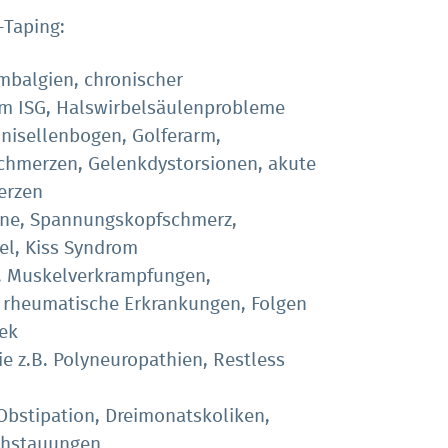
-Taping:
mbalgien, chronischer
im ISG, Halswirbelsäulenprobleme
nnisellenbogen, Golferarm,
chmerzen, Gelenkdystorsionen, akute
erzen
äne, Spannungskopfschmerz,
el, Kiss Syndrom
B. Muskelverkrampfungen,
, rheumatische Erkrankungen, Folgen
ek
e z.B. Polyneuropathien, Restless
Obstipation, Dreimonatskoliken,
phstauungen